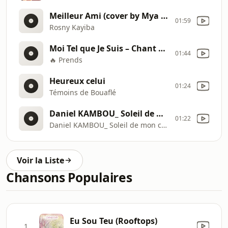
Meilleur Ami (cover by Mya Tess)
01:59
Rosny Kayiba
Moi Tel que Je Suis – Chant Gospel Puissant de Restauration & D’Adoration Version Live 2025
01:44
🔥 Prends
Heureux celui
01:24
Témoins de Bouaflé
Daniel KAMBOU_ Soleil de mon coeur
01:22
Daniel KAMBOU_ Soleil de mon coeur
Voir la Liste
Chansons Populaires
Eu Sou Teu (Rooftops)
1