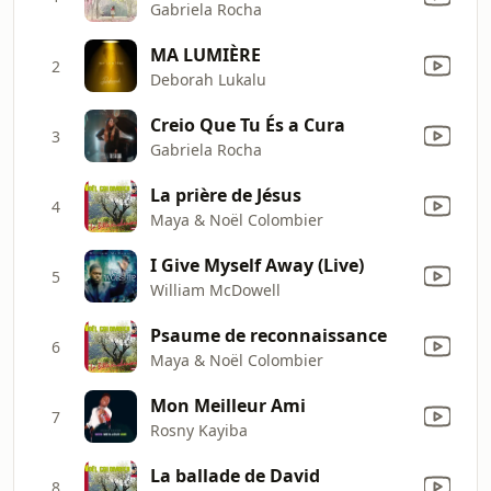
Gabriela Rocha
MA LUMIÈRE
2
Deborah Lukalu
Creio Que Tu És a Cura
3
Gabriela Rocha
La prière de Jésus
4
Maya & Noël Colombier
I Give Myself Away (Live)
5
William McDowell
Psaume de reconnaissance
6
Maya & Noël Colombier
Mon Meilleur Ami
7
Rosny Kayiba
La ballade de David
8