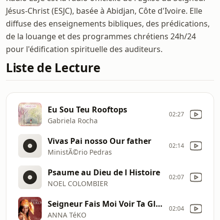
Jésus-Christ (ESJC), basée à Abidjan, Côte d'Ivoire. Elle
diffuse des enseignements bibliques, des prédications,
de la louange et des programmes chrétiens 24h/24
pour l'édification spirituelle des auditeurs.
Liste de Lecture
Eu Sou Teu Rooftops
02:27
Gabriela Rocha
Vivas Pai nosso Our father
02:14
MinistÃ©rio Pedras
Psaume au Dieu de l Histoire
02:07
NOEL COLOMBIER
Seigneur Fais Moi Voir Ta Gloire
02:04
ANNA TéKO