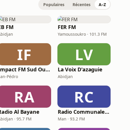
Populaires
Récentes
A–Z
EB FM
FER FM
Abidjan
Yamoussoukro · 101.3 FM
IF
LV
Impact FM Sud Ouest
La Voix D'azaguie
San-Pédro
Abidjan
RA
RC
Radio Al Bayane
Radio Communale de Man
Abidjan · 95.7 FM
Man · 93.2 FM