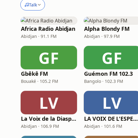
Talk
Africa Radio Abidjan
Alpha Blondy FM
Abidjan · 91.1 FM
Abidjan · 97.9 FM
GF
GF
Gbêkê FM
Guémon FM 102.3
Bouaké · 105.2 FM
Bangolo · 102.3 FM
LV
LV
La Voix de la Diaspora
LA VOIX DE L'ESPERANCE
Abidjan · 106.9 FM
Abidjan · 101.6 FM