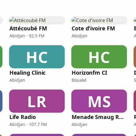
Attécoubé FM
Cote d'ivoire FM
Abidjan · 92.5 FM
Abidjan
HC
HC
Healing Clinic
Horizonfm CI
Abidjan
Bouaké
LR
MS
Life Radio
Menade Smaug Radio
Abidjan · 107.7 FM
Abidjan