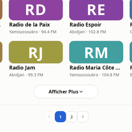
RD
RE
onale
Radio de la Paix
Radio Espoir
Yamoussoukro · 94.4 FM
Abidjan · 102.8 FM
RJ
RM
Radio Jam
Radio Maria Côte d'Ivoire
Abidjan · 99.3 FM
Yamoussoukro · 104.8 FM
Afficher Plus
1
2