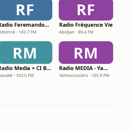
RF
RF
Radio Feremandougou Fm
Radio Fréquence Vie
Odienné · 103.7 FM
Abidjan · 89.4 FM
RM
RM
Radio Media + CI Bouaké
Radio MEDIA - Yamoussoukro
Bouaké · 103.0 FM
Yamoussoukro · 105.9 FM