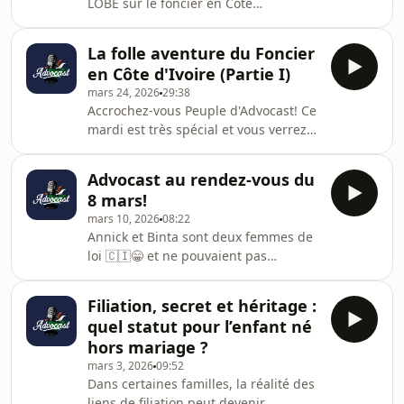
LOBE sur le foncier en Côte
musique diffuséeHébergé par Ausha.
d'Ivoire.Alors? Qu'en pensez-vous?
Visitez ausha.co/politique-de-
Tous droits obtenus sur la musique
confidentialite pour plus
La folle aventure du Foncier
diffuséeHébergé par Ausha. Visitez
d'informations.
en Côte d'Ivoire (Partie I)
ausha.co/politique-de-confidentialite
mars 24, 2026
29:38
pour plus d'informations.
Accrochez-vous Peuple d'Advocast! Ce
mardi est très spécial et vous verrez
pourquoi en nous écoutant 😁!
L'épisode pose une question cruciale:
Advocast au rendez-vous du
Comment on acquiert un terrain en
8 mars!
Côte d'Ivoire? #Immobilier #Terrain
mars 10, 2026
08:22
#Droit Tous droits obtenus sur la
Annick et Binta sont deux femmes de
musique diffuséeHébergé par Ausha.
loi 🇨🇮😁 et ne pouvaient pas
Visitez ausha.co/politique-de-
manquer de sensibiliser toutes les
confidentialite pour plus
femmes à cette date importante du 8
d'informations.
Filiation, secret et héritage :
mars. Au-delà des éloges, poèmes et
quel statut pour l’enfant né
fleurs distribués aux femmes à cette
hors mariage ?
occasion, le plus important est de se
mars 3, 2026
09:52
rappeler ce qu'on célèbre et qui on
Dans certaines familles, la réalité des
célèbre. La lutte continue! Tous droits
liens de filiation peut devenir