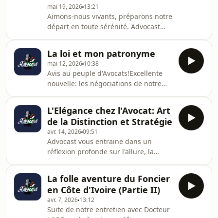
mai 19, 2026
13:21
pas à nous faire vos
Aimons-nous vivants, préparons notre
commentaires.Tous droits obtenus sur
départ en toute sérénité. Advocast
la musique diffuséeHébergé par
dans le courant normal de votre vie,
Ausha. Visitez ausha.co/politique-de-
vous parle de succession ce mardi!
confidentialite pour plus
La loi et mon patronyme
Tous droits obtenus sur la musique
mai 12, 2026
10:38
diffuséeHébergé par Ausha. Visitez
Avis au peuple d'Avocats!Excellente
ausha.co/politique-de-confidentialite
nouvelle: les négociations de notre
pour plus d'informations.
"grève d'anniversaire" ont porté leurs
fruits! 🤝Un accord a été signé en
L'Elégance chez l'Avocat: Art
bonne et due forme pour garantir
de la Distinction et Stratégie
que plus rien ne vienne perturber vos
avr. 14, 2026
09:51
rendez-vous du mardi.Pour fêter
Advocast vous entraine dans un
notre retour On Air, nous remontons
réflexion profonde sur l'allure, la
aux sources de l'existence juridique
posture, le savoir-être, nécessaires
avec un épisode sur Le Nom. Parce
pour tout Avocat. Après cet épisode
que oui...Le droit se mêle absolument
La folle aventure du Foncier
vous comprendrez pourquoi faire son
de tout
en Côte d'Ivoire (Partie II)
malin des fois...est une stratégie 😂
avr. 7, 2026
13:12
Dites-nous ce que vous en
Suite de notre entretien avec Docteur
pensez.Tous droits obtenus sur la