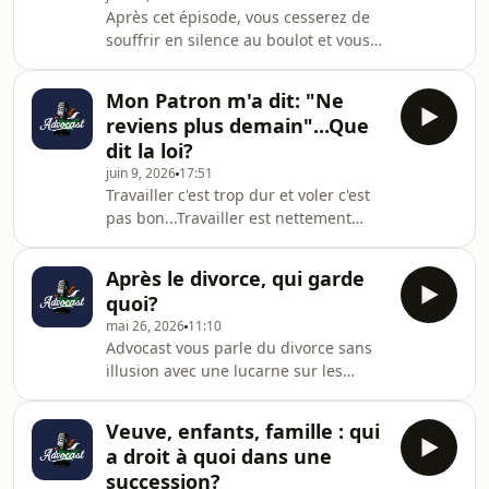
Après cet épisode, vous cesserez de
pour plus d'informations.
souffrir en silence au boulot et vous
prendrez les bonnes résolutions! Le
Harcèlement, cette violence morale et
Mon Patron m'a dit: "Ne
physique...est sanctionné par la
reviens plus demain"...Que
loi.Tous droits obtenus sur la musique
dit la loi?
diffuséeHébergé par Ausha. Visitez
juin 9, 2026
17:51
ausha.co/politique-de-confidentialite
Travailler c'est trop dur et voler c'est
pour plus d'informations.
pas bon...Travailler est nettement
mieux! Dans cet épisode d'Avocast,
Annick et Binta vous expliquent les
Après le divorce, qui garde
différents types de contrat de travail
quoi?
et comment la loi organise leur
mai 26, 2026
11:10
rupture. N'hésitez pas à partager cet
Advocast vous parle du divorce sans
épisode et à nous faire vos
illusion avec une lucarne sur les
commentaires 😁Tous droits obtenus
droits de la femme. Vous saurez tout
sur la musique diffuséeHébergé par
sur les différents types de divorce et
Ausha. Visitez ausha.co/politique-de-
Veuve, enfants, famille : qui
les causes légales de divorce. Toute
confidenti
a droit à quoi dans une
séparation entraîne son lot
succession?
d'émotions et...de droits! N'hésitez