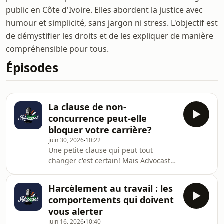
public en Côte d'Ivoire. Elles abordent la justice avec
humour et simplicité, sans jargon ni stress. L'objectif est
de démystifier les droits et de les expliquer de manière
compréhensible pour tous.
Épisodes
La clause de non-
concurrence peut-elle
bloquer votre carrière?
juin 30, 2026
10:22
Une petite clause qui peut tout
changer c'est certain! Mais Advocast
vous révèle ce que la loi ivoirienne
prévoit à son sujet! Bonne écoute et
Harcèlement au travail : les
partagez-nous vos expériences!Tous
comportements qui doivent
droits obtenus sur la musique
vous alerter
diffuséeHébergé par Ausha. Visitez
juin 16, 2026
10:40
ausha.co/politique-de-confidentialite