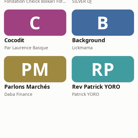
Fondation Cheick Boikari Fofana
SILVER DJ
C
B
Cocodit
Background
Par Laurence Basque
Lickmama
PM
RP
Parlons Marchés
Rev Patrick YORO
Daba Finance
Patrick YORO