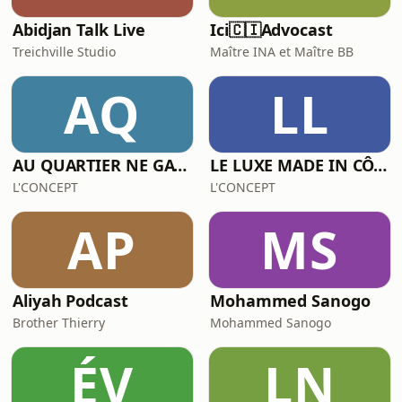
Abidjan Talk Live
Ici🇨🇮Advocast
Treichville Studio
Maître INA et Maître BB
AQ
LL
AU QUARTIER NE GATONS PAS LE COIN
LE LUXE MADE IN CÔTE D'IVOIRE
L'CONCEPT
L'CONCEPT
AP
MS
Aliyah Podcast
Mohammed Sanogo
Brother Thierry
Mohammed Sanogo
ÉV
LN